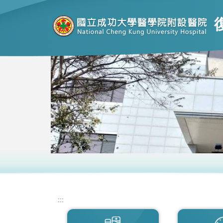
跳
到
主
要
內
容
區
:::