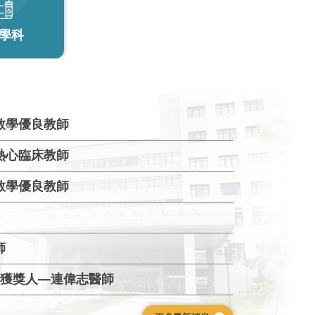
學科
醫師
床教學優良教師
學熱心臨床教師
床教學優良教師
師
論文獲獎人—連偉志醫師